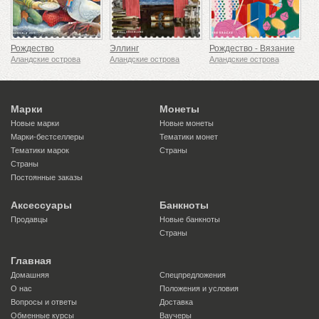
Рождество
Эллинг
Рождество - Вязание
Аландские острова
Аландские острова
Аландские острова
Марки
Монеты
Новые марки
Новые монеты
Марки-бестселлеры
Тематики монет
Тематики марок
Страны
Страны
Постоянные заказы
Аксессуары
Банкноты
Продавцы
Новые банкноты
Страны
Главная
Домашняя
Спецпредложения
О нас
Положения и условия
Вопросы и ответы
Доставка
Обменные курсы
Ваучеры