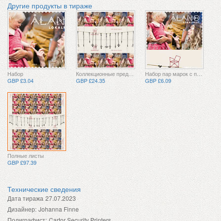
Другие продукты в тираже
Набор
Коллекционные предметы
Набор пар марок с перемычкой
GBP £3.04
GBP £24.35
GBP £6.09
Полные листы
GBP £97.39
Технические сведения
Дата тиража
27.07.2023
Дизайнер:
Johanna Finne
Полиграфист:
Cartor Security Printers