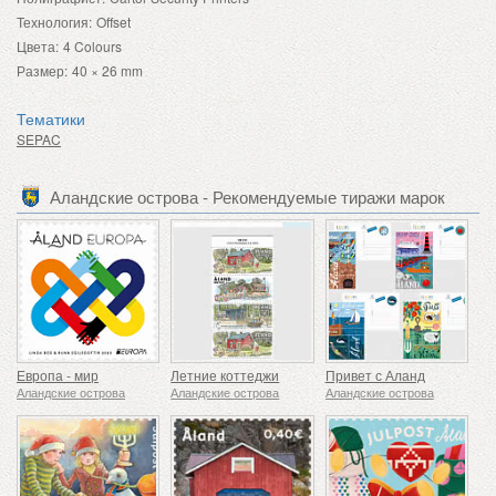
Технология:
Offset
Цвета:
4 Colours
Размер:
40 × 26 mm
Тематики
SEPAC
Аландские острова - Рекомендуемые тиражи марок
Европа - мир
Летние коттеджи
Привет с Аланд
Аландские острова
Аландские острова
Аландские острова