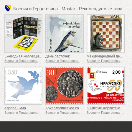
Босния и Герцеговина - Mostar - Рекомендуемые тиражи марок
Ежегодная коллекция марок г. 2022
День ласточек
Международный день спорта на благо развития и мира
Босния и Герцеговина - Mostar
Босния и Герцеговина - Mostar
Босния и Герцеговина - Mostar
европа - мир
Археологическое сокровище
50-летие Хорватского этнического института в Чикаго
Босния и Герцеговина - Mostar
Босния и Герцеговина - Mostar
Босния и Герцеговина - Mostar