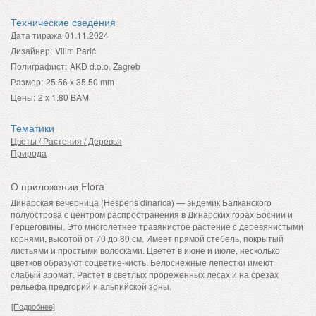
Технические сведения
Дата тиража
01.11.2024
Дизайнер:
Vilim Parić
Полиграфист:
AKD d.o.o. Zagreb
Размер:
25.56 x 35.50 mm
Цены:
2 x 1.80 BAM
Тематики
Цветы / Растения / Деревья
Природа
О приложении Flora
Динарская вечерница (Hesperis dinarica) — эндемик Балканского
полуострова с центром распространения в Динарских горах Боснии и
Герцеговины. Это многолетнее травянистое растение с деревянистыми
корнями, высотой от 70 до 80 см. Имеет прямой стебель, покрытый
листьями и простыми волосками. Цветет в июне и июле, несколько
цветков образуют соцветие-кисть. Белоснежные лепестки имеют
слабый аромат. Растет в светлых прореженных лесах и на срезах
рельефа предгорий и альпийской зоны.
[Подробнее]