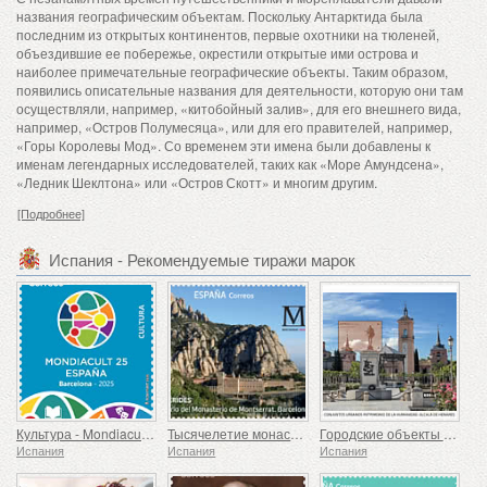
названия географическим объектам. Поскольку Антарктида была
последним из открытых континентов, первые охотники на тюленей,
объездившие ее побережье, окрестили открытые ими острова и
наиболее примечательные географические объекты. Таким образом,
появились описательные названия для деятельности, которую они там
осуществляли, например, «китобойный залив», для его внешнего вида,
например, «Остров Полумесяца», или для его правителей, например,
«Горы Королевы Мод». Со временем эти имена были добавлены к
именам легендарных исследователей, таких как «Море Амундсена»,
«Ледник Шеклтона» или «Остров Скотт» и многим другим.
[Подробнее]
Испания - Рекомендуемые тиражи марок
Культура - Mondiacult 25 Испания, Барселона
Тысячелетие монастыря Монсеррат, Барселона
Городские объекты всемирного наследия – Алькала-де-Энарес
Испания
Испания
Испания