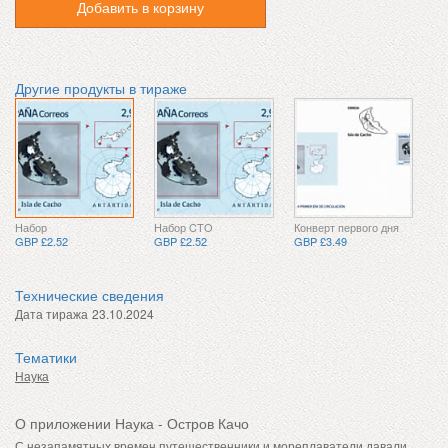
Добавить в корзину
Другие продукты в тираже
Набор
Набор CTO
Конверт первого дня
GBP £2.52
GBP £2.52
GBP £3.49
Технические сведения
Дата тиража
23.10.2024
Тематики
Наука
О приложении Наука - Остров Качо
С незапамятных времен путешественники и мореплаватели давали