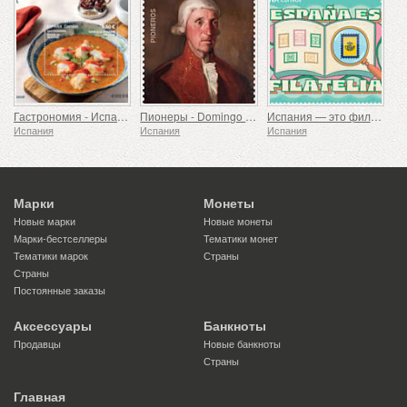
Гастрономия - Испания в 19 блюдах, Мелилья, Морской черт по-русадирски
Пионеры - Domingo de Bonechea
Испания — это филателия
Испания
Испания
Испания
Марки
Монеты
Новые марки
Новые монеты
Марки-бестселлеры
Тематики монет
Тематики марок
Страны
Страны
Постоянные заказы
Аксессуары
Банкноты
Продавцы
Новые банкноты
Страны
Главная