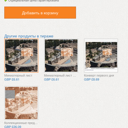
Официальная цена гарантирована
Добавить в корзину
Другие продукты в тираже
Миниатюрный лист
Миниатюрный лист CTO
Конверт первого дня
GBP £6.61
GBP £6.61
GBP £8.69
Коллекционные предметы
GBP £26.09