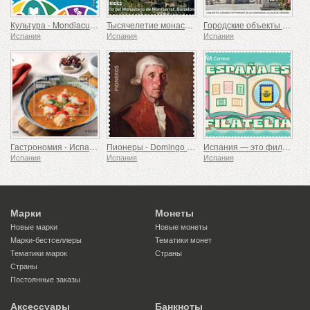
Культура - Mondiacult 25 Испания, Барселона
Тысячелетие монастыря Монсеррат, Барселона
Городские объекты всемирного наследия – Алькала-де-Энарес
Испания
Испания
Испания
Гастрономия - Испания в 19 блюдах, Мелилья, Морской черт по-русадирски
Пионеры - Domingo de Bonechea
Испания — это филателия
Испания
Испания
Испания
Марки
Монеты
Новые марки
Новые монеты
Марки-бестселлеры
Тематики монет
Тематики марок
Страны
Страны
Постоянные заказы
Аксессуары
Банкноты