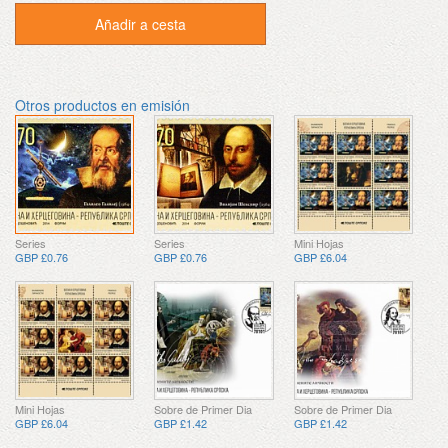
Añadir a cesta
Otros productos en emisión
Series
Series
Mini Hojas
GBP £0.76
GBP £0.76
GBP £6.04
Mini Hojas
Sobre de Primer Dia
Sobre de Primer Dia
GBP £6.04
GBP £1.42
GBP £1.42