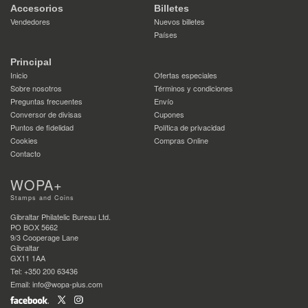
Accesorios
Billetes
Vendedores
Nuevos billetes
Países
Principal
Inicio
Ofertas especiales
Sobre nosotros
Términos y condiciones
Preguntas frecuentes
Envío
Conversor de divisas
Cupones
Puntos de fidelidad
Política de privacidad
Cookies
Compras Online
Contacto
WOPA+
Stamps and Coins
Gibraltar Philatelic Bureau Ltd.
PO BOX 5662
9/3 Cooperage Lane
Gibraltar
GX11 1AA
Tel: +350 200 63436
Email: info@wopa-plus.com