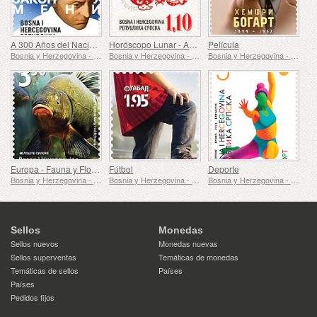
A 300 Años del Nacimiento de Immanuel Kant
Horóscopo Lunar - Año del Dragón
Película
Bosnia y Herzegovina - República de Srpska
Bosnia y Herzegovina - República de Srpska
Bosnia y Herzegovina - República de Srpska
Europa - Fauna y Flora Submarinas
Fútbol
Deporte
Bosnia y Herzegovina - República de Srpska
Bosnia y Herzegovina - República de Srpska
Bosnia y Herzegovina - República de Srpska
Sellos
Monedas
Sellos nuevos
Monedas nuevas
Sellos superventas
Temáticas de monedas
Temáticas de sellos
Países
Países
Pedidos fijos