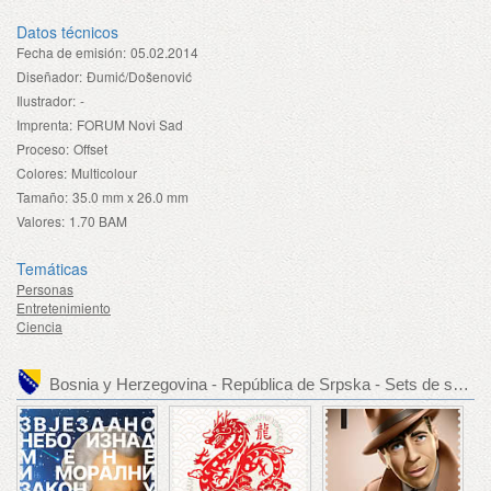
Datos técnicos
Fecha de emisión:
05.02.2014
Diseñador:
Đumić/Došenović
Ilustrador:
-
Imprenta:
FORUM Novi Sad
Proceso:
Offset
Colores:
Multicolour
Tamaño:
35.0 mm x 26.0 mm
Valores:
1.70 BAM
Temáticas
Personas
Entretenimiento
Ciencia
Bosnia y Herzegovina - República de Srpska - Sets de sellos recomendados