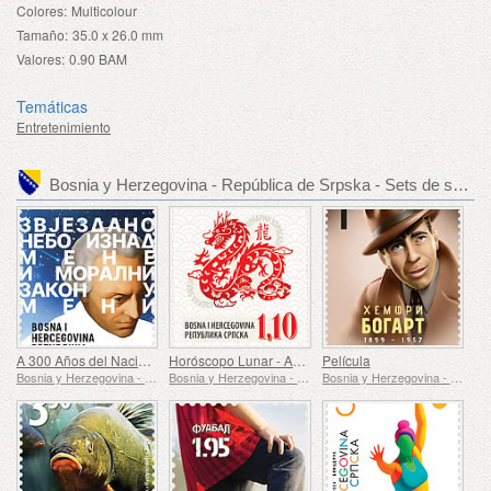
Colores:
Multicolour
Tamaño:
35.0 x 26.0 mm
Valores:
0.90 BAM
Temáticas
Entretenimiento
Bosnia y Herzegovina - República de Srpska - Sets de sellos recomendados
A 300 Años del Nacimiento de Immanuel Kant
Horóscopo Lunar - Año del Dragón
Película
Bosnia y Herzegovina - República de Srpska
Bosnia y Herzegovina - República de Srpska
Bosnia y Herzegovina - República de Srpska