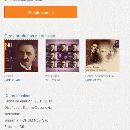
Añadir a cesta
Otros productos en emisión
Series
Mini Hojas
Sobre de Primer Dia
GBP £0.40
GBP £3.20
GBP £1.29
Datos técnicos
Fecha de emisión:
20.10.2014
Diseñador:
Djumic/Dosenovic
Ilustrador:
-
Imprenta:
FORUM Novi Sad
Proceso:
Offset