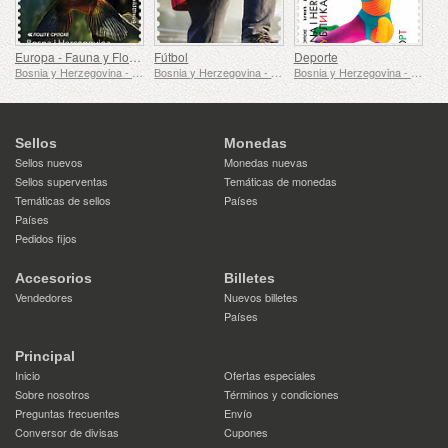
Europa - Fauna y Flora Submarinas
Fútbol
Deporte
Bosnia y Herzegovina - República de Srpska
Bosnia y Herzegovina - República de Srpska
Bosnia y Herzegovina - República de Srpska
Sellos
Monedas
Sellos nuevos
Monedas nuevas
Sellos superventas
Temáticas de monedas
Temáticas de sellos
Países
Países
Pedidos fijos
Accesorios
Billetes
Vendedores
Nuevos billetes
Países
Principal
Inicio
Ofertas especiales
Sobre nosotros
Términos y condiciones
Preguntas frecuentes
Envío
Conversor de divisas
Cupones