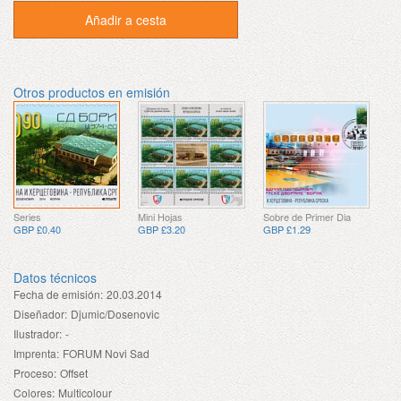
Añadir a cesta
Otros productos en emisión
Series
Mini Hojas
Sobre de Primer Dia
GBP £0.40
GBP £3.20
GBP £1.29
Datos técnicos
Fecha de emisión:
20.03.2014
Diseñador:
Djumic/Dosenovic
Ilustrador:
-
Imprenta:
FORUM Novi Sad
Proceso:
Offset
Colores:
Multicolour