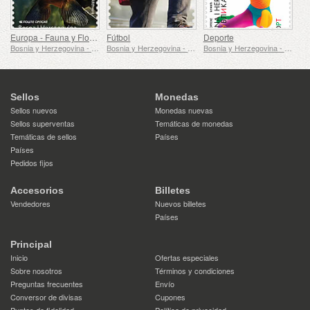
Europa - Fauna y Flora Submarinas
Fútbol
Deporte
Bosnia y Herzegovina - República de Srpska
Bosnia y Herzegovina - República de Srpska
Bosnia y Herzegovina - República de Srpska
Sellos
Monedas
Sellos nuevos
Monedas nuevas
Sellos superventas
Temáticas de monedas
Temáticas de sellos
Países
Países
Pedidos fijos
Accesorios
Billetes
Vendedores
Nuevos billetes
Países
Principal
Inicio
Ofertas especiales
Sobre nosotros
Términos y condiciones
Preguntas frecuentes
Envío
Conversor de divisas
Cupones