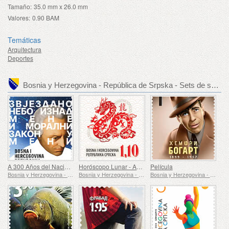
Tamaño:
35.0 mm x 26.0 mm
Valores:
0.90 BAM
Temáticas
Arquitectura
Deportes
Bosnia y Herzegovina - República de Srpska - Sets de sellos recomendados
A 300 Años del Nacimiento de Immanuel Kant
Horóscopo Lunar - Año del Dragón
Película
Bosnia y Herzegovina - República de Srpska
Bosnia y Herzegovina - República de Srpska
Bosnia y Herzegovina - República de Srpska