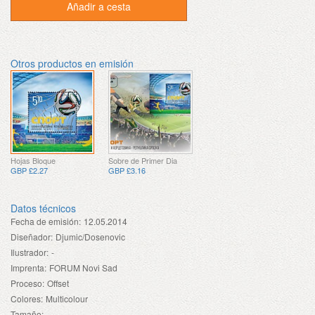
Añadir a cesta
Otros productos en emisión
Hojas Bloque
Sobre de Primer Dia
GBP £2.27
GBP £3.16
Datos técnicos
Fecha de emisión:
12.05.2014
Diseñador:
Djumic/Dosenovic
Ilustrador:
-
Imprenta:
FORUM Novi Sad
Proceso:
Offset
Colores:
Multicolour
Tamaño:
-