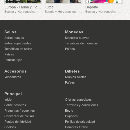
Europa - Fauna y Flora Submarinas
Fútbol
Deporte
Bosnia y Herzegovina - República de Srpska
Bosnia y Herzegovina - República de Srpska
Bosnia y Herzegovina - República de Srpska
Sellos
Monedas
Sellos nuevos
Monedas nuevas
Sellos superventas
Temáticas de monedas
Temáticas de sellos
Países
Países
Pedidos fijos
Accesorios
Billetes
Vendedores
Nuevos billetes
Países
Principal
Inicio
Ofertas especiales
Sobre nosotros
Términos y condiciones
Preguntas frecuentes
Envío
Conversor de divisas
Cupones
Puntos de fidelidad
Política de privacidad
Cookies
Compras Online