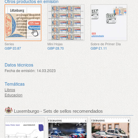
Otros productos en emisión
Series
Mini Hojas
Sobre de Primer Dia
GBP £0.87
GBP £8.70
GBP £1.11
Datos técnicos
Fecha de emisión:
14.03.2023
Temáticas
Libros
Educacion
Luxemburgo - Sets de sellos recomendados