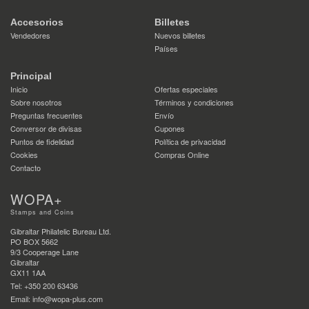
Accesorios
Billetes
Vendedores
Nuevos billetes
Países
Principal
Inicio
Ofertas especiales
Sobre nosotros
Términos y condiciones
Preguntas frecuentes
Envío
Conversor de divisas
Cupones
Puntos de fidelidad
Política de privacidad
Cookies
Compras Online
Contacto
WOPA+
Stamps and Coins
Gibraltar Philatelic Bureau Ltd.
PO BOX 5662
9/3 Cooperage Lane
Gibraltar
GX11 1AA
Tel: +350 200 63436
Email: info@wopa-plus.com