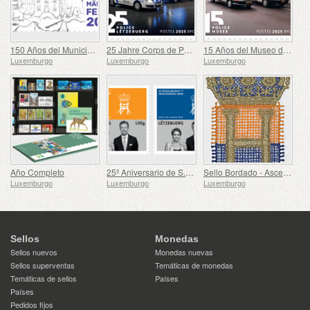
150 Años del Municipio de Mertzig
25 Jahre Corps de Police Grand-Ducale
15 Años del Museo de la Policía
Luxemburgo
Luxemburgo
Luxemburgo
Año Completo
25º Aniversario de S.A.R. el Gran Duque
Sello Bordado - Ascenso de Enrique al Trono
Luxemburgo
Luxemburgo
Luxemburgo
Sellos
Monedas
Sellos nuevos
Monedas nuevas
Sellos superventas
Temáticas de monedas
Temáticas de sellos
Países
Países
Pedidos fijos