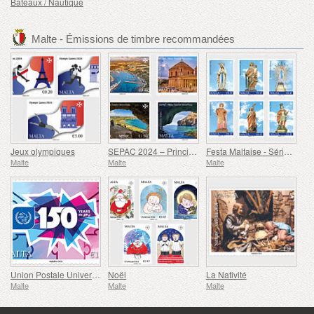
Bateaux / Nautique
Malte - Émissions de timbre recommandées
Jeux olympiques
SEPAC 2024 – Principales Attractions Touristiques
Festa Maltaise - Série VIII
Malte
Malte
Malte
Union Postale Universelle - 150e Anniversaire
Noël
La Nativité
Malte
Malte
Malte