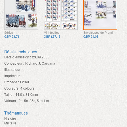
Séries
Mini-feuilles
Enveloppes de Premier Jour
GBP £3.71
GBP £37.13
GBP £4.06
Détails techniques
Date d’émission :
23.09.2005
Concepteur :
Richard J. Caruana
Illustrateur:
-
Imprimeur :
-
Procédé :
Offset
Couleurs:
4 colours
Taille :
44.0 x 31.0mm
Valeurs :
2c, 5c, 25c, 51c, Lm1
Thématiques
Histoire
Militaire