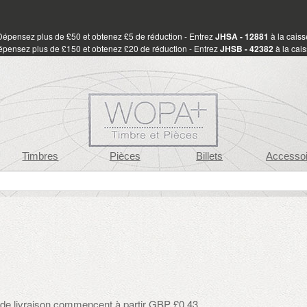
Dépensez plus de £50 et obtenez £5 de réduction - Entrez
JHSA - 12881
à la caiss
pensez plus de £150 et obtenez £20 de réduction - Entrez
JHSB - 42382
à la cai
Timbres
Pièces
Billets
Accessoi
s de livraison commencent à partir GBP £0.43