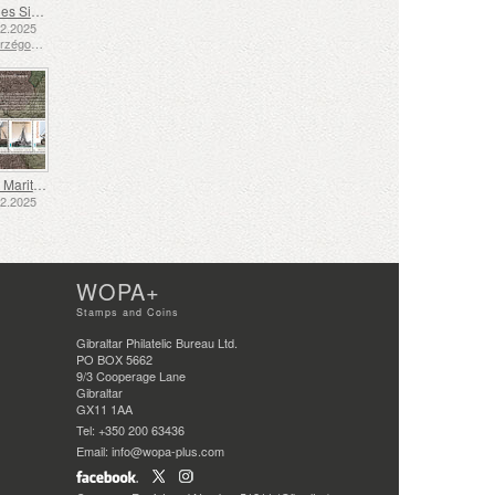
Langue des Signes - Bien
12.2025
Bosnie-Herzégovine - République de Srpska
Transport Maritime aux XVIIe et XVIIIe Siècles – Transport de Tourbe
12.2025
WOPA+
Stamps and Coins
Gibraltar Philatelic Bureau Ltd.
PO BOX 5662
9/3 Cooperage Lane
Gibraltar
GX11 1AA
Tel: +350 200 63436
Email: info@wopa-plus.com