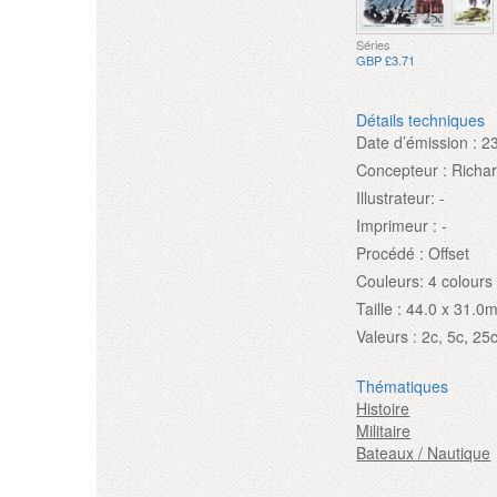
Séries
GBP £3.71
Détails techniques
Date d’émission :
2
Concepteur :
Richa
Illustrateur:
-
Imprimeur :
-
Procédé :
Offset
Couleurs:
4 colours
Taille :
44.0 x 31.0
Valeurs :
2c, 5c, 25
Thématiques
Histoire
Militaire
Bateaux / Nautique