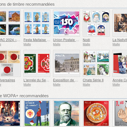
ions de timbre recommandées
SEPAC 2024 – Principales Attractions Touristiques
Festa Maltaise - Série VIII
Union Postale Universelle - 150e Anniversaire
Noël
La Nativi
e
Malte
Malte
Malte
Malte
iversaires
L'année du Serpent
Exposition de Timbres Maltex
Chats Série II
e
Malte
Malte
Malte
Malte
bre WOPA+ recommandées