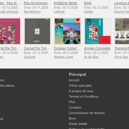
Avatar - Feu et Cendres
50e Anniversaire de la Fondation du Bar Scout du 24 Novembre
Krišjānis Valdemārs
Noël
: 03.12.2025
Émis: 24.11.2025
Émis: 02.12.2025
Émis: 02.12.2025
Émis: 02.
elle-Zélande
Monténégro
Lettonie
Serbie
Carnet De Timbres
Carnet De Timbres
Dossier Collection Annuelle (New York)
Année Complète
: 05.12.2025
Émis: 05.12.2025
Émis: 05.12.2025
Émis: 24.11.2025
Émis: 05.
sey
Autriche
Nations Unies
Île de Man
Pays-Bas
Principal
ces
Accueil
des pièces
Offres spéciales
À propos de nous
Termes et Conditions
FAQ
Livraison
Convertisseur de devises
Bons
ets
Points fidélité