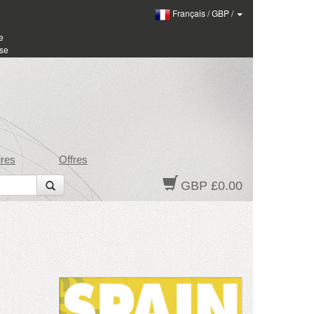
Français
/
GBP
/
e
sse
res
Offres
GBP £0.00