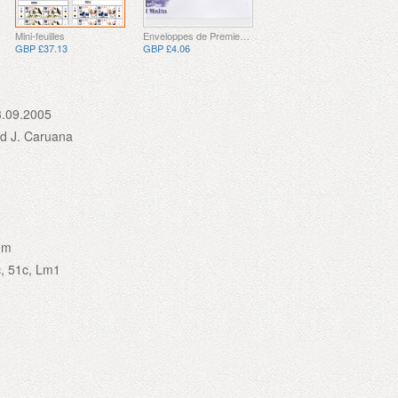
Mini-feuilles
Enveloppes de Premier Jour
GBP £37.13
GBP £4.06
3.09.2005
rd J. Caruana
mm
c, 51c, Lm1