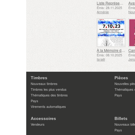
Liste Représentative du Patrimoine Culturel Immatériel de l'humanité de l'UNESCO - Tradition de la Forge à Gyumri
Émis: 28.11.2025
Émis
Arménie
Nouv
À la Mémoire des Morts et des Assassinés le 7 Octobre 2023
Émis: 08.10.2025
Émis
Israël
Jer
Timbres
Pièces
Nouveaux timbres
Nouvelles piè
Timbres les plus vendus
Thématiques 
Thématiques des timbres
Pays
Pays
Virements automatiques
Accessoires
Billets
Vendeurs
Nouveaux bill
Pays