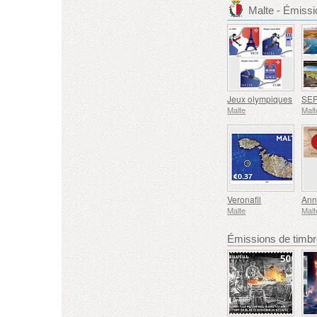
Malte - Émiss
Jeux olympiques
Malte
Malt
Veronafil
Ann
Malte
Malt
Émissions de tim