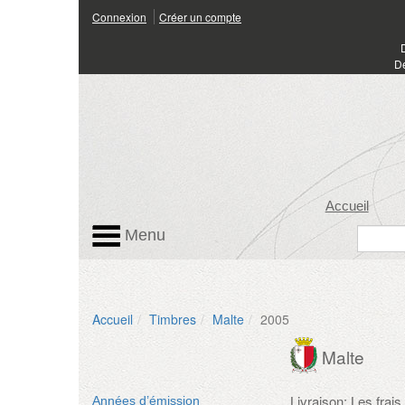
Connexion
Créer un compte
Dé
Accueil
Menu
Accueil
Timbres
Malte
2005
Malte
Livraison: Les frai
Années d’émission