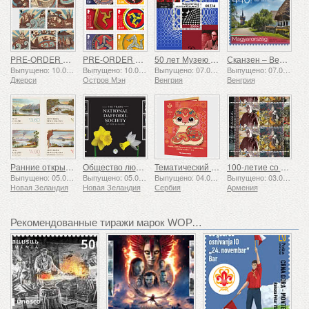
PRE-ORDER Рассказы о Сент-Хелиере
PRE-ORDER Коллекция «Трискелион II»
50 лет Музею Вазарели в Пече
Сканзен – Венгерский музей под открытым небом
Выпущено: 10.08.2026
Выпущено: 10.08.2026
Выпущено: 07.08.2026
Выпущено: 07.08.2026
Джерси
Остров Мэн
Венгрия
Венгрия
Ранние открытки
Общество любителей нарциссов: 100 лет
Тематический набор - Год Змеи
100-летие со дня рождения Григора Ханджяна
Выпущено: 05.08.2026
Выпущено: 05.08.2026
Выпущено: 04.08.2026
Выпущено: 03.08.2026
Новая Зеландия
Новая Зеландия
Сербия
Армения
Рекомендованные тиражи марок WOPA+