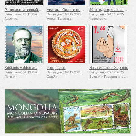
Репрезентативный список нематериального культурного наследия человечества ЮНЕСКО — Традиция кузнечного дела в Гюмри
Аватар - Огонь и пепел
50-я годовщина основания Ассоциации скаутов «24 ноября»
Выпущено: 28.11.2025
Выпущено: 03.12.2025
Выпущено: 24.11.2025
Армения
Новая Зеландия
Черногория
Krišjānis Valdemārs
Рождество
Язык жестов - Хорошо
Выпущено: 02.12.2025
Выпущено: 02.12.2025
Выпущено: 02.12.2025
Латвия
Сербия
Босния и Герцеговина - Республика Сербская