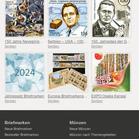
150 Jahre Nevesinjska puška
Serbien – USA – 100. Geburtstag von Douglas Engelbart
150. Jahrestag der Geburt von Rodolphe Archibald Reiss
Serbien
Serbien
Serbien
Jahressatz Briefmarken
Europa-Briefmarkensatz 2007-2016
EXPO Osaka Kansai
Serbien
Serbien
Serbien
Briefmarken
Münzen
Neue Briefmarken
Neue Münzen
Bestseller Briefmarken
Münzen nach Themengebieten