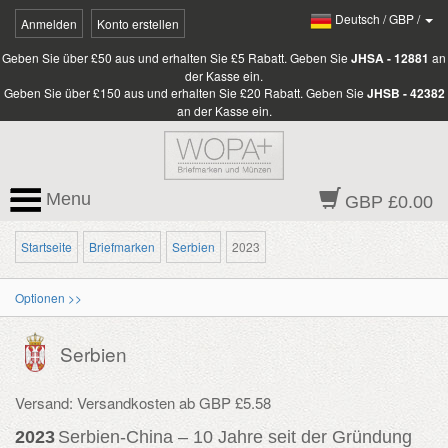
Deutsch
/
GBP
/
Anmelden
Konto erstellen
Geben Sie über £50 aus und erhalten Sie £5 Rabatt. Geben Sie
JHSA - 12881
an
der Kasse ein.
Geben Sie über £150 aus und erhalten Sie £20 Rabatt. Geben Sie
JHSB - 42382
an der Kasse ein.
Menu
GBP £0.00
Startseite
Briefmarken
Serbien
2023
Optionen >>
Serbien
Versand: Versandkosten ab GBP £5.58
2023
Serbien-China – 10 Jahre seit der Gründung