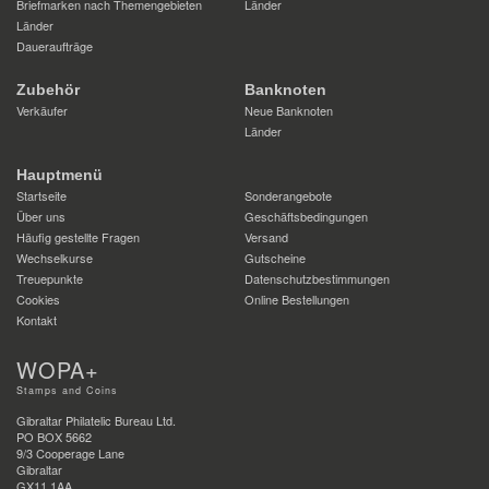
Briefmarken nach Themengebieten
Länder
Länder
Daueraufträge
Zubehör
Banknoten
Verkäufer
Neue Banknoten
Länder
Hauptmenü
Startseite
Sonderangebote
Über uns
Geschäftsbedingungen
Häufig gestellte Fragen
Versand
Wechselkurse
Gutscheine
Treuepunkte
Datenschutzbestimmungen
Cookies
Online Bestellungen
Kontakt
WOPA+
Stamps and Coins
Gibraltar Philatelic Bureau Ltd.
PO BOX 5662
9/3 Cooperage Lane
Gibraltar
GX11 1AA