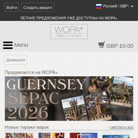
Pусский
/
GBP
/
Войти
Создать аккаунт
ЛЕТНИЕ ПРЕДЛОЖЕНИЯ УЖЕ ДОСТУПНЫ НА WOPA+
Menu
GBP £0.00
Домашняя
Продвигается на WOPA+
Новые тиражи марок
›
смотреть все