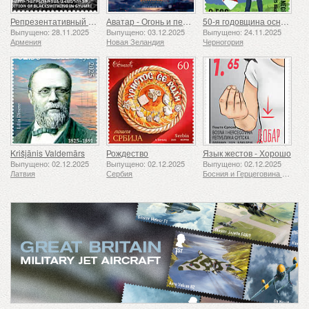
Репрезентативный список нематериального культурного наследия человечества ЮНЕСКО — Традиция кузнечного дела в Гюмри
Аватар - Огонь и пепел
50-я годовщина основания Ассоциации скаутов «24 ноября»
Выпущено: 28.11.2025
Выпущено: 03.12.2025
Выпущено: 24.11.2025
Армения
Новая Зеландия
Черногория
Krišjānis Valdemārs
Рождество
Язык жестов - Хорошо
Выпущено: 02.12.2025
Выпущено: 02.12.2025
Выпущено: 02.12.2025
Латвия
Сербия
Босния и Герцеговина - Республика Сербская