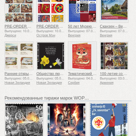
PRE-ORDER Рассказы о Сент-Хелиере
PRE-ORDER Коллекция «Трискелион II»
50 лет Музею Вазарели в Пече
Сканзен – Венгерский музей под открытым небом
Выпущено: 10.08.2026
Выпущено: 10.08.2026
Выпущено: 07.08.2026
Выпущено: 07.08.2026
Джерси
Остров Мэн
Венгрия
Венгрия
Ранние открытки
Общество любителей нарциссов: 100 лет
Тематический набор - Год Змеи
100-летие со дня рождения Григора Ханджяна
Выпущено: 05.08.2026
Выпущено: 05.08.2026
Выпущено: 04.08.2026
Выпущено: 03.08.2026
Новая Зеландия
Новая Зеландия
Сербия
Армения
Рекомендованные тиражи марок WOPA+